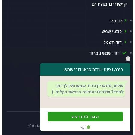
קישורים מהירים​
כרומגן
קולטי שמש
דוד חשמל
דודי שמש נימרוד
מירב, נציגת שירות סבאג דודי שמש
הצטרפו אלינו ברשתות החברתיות
שלום, מתעניין בדוד שמש ואין לך זמן
לחייג? שלח לנו הודעה בווצאפ בקליק :)
הגב להודעה
כל הזכויות שמורות לאתר סבאג דודי שמש בע"מ
זמין